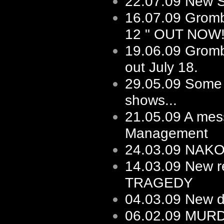
22.07.09
New Sh
16.07.09
Gromb
12 " OUT NOW
19.06.09
Gromb
out July 18.
29.05.09
Some f
shows...
21.05.09
A mes
Management
24.03.09
NAKOT 
14.03.09
New re
TRAGEDY
04.03.09
New d
06.02.09
MURD