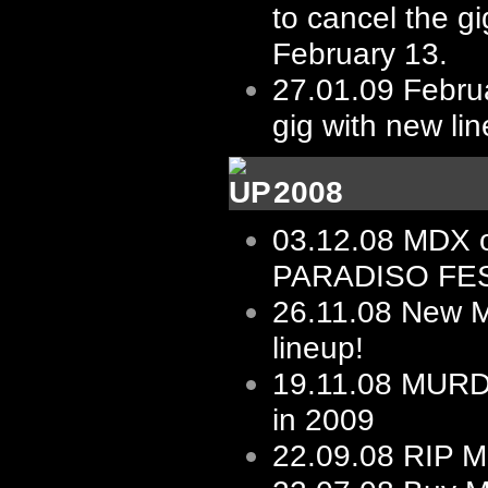
to cancel the gi
February 13.
27.01.09
Februa
gig with new li
2008
03.12.08
MDX 
PARADISO FES
26.11.08
New 
lineup!
19.11.08
MURD
in 2009
22.09.08
RIP M