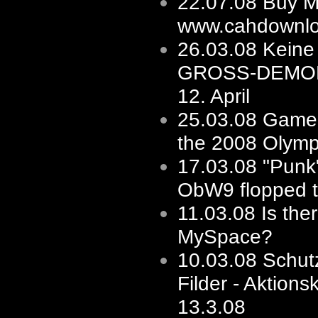
22.07.08
Buy M
www.cahdownlo
26.03.08
Keine 
GROSS-DEMO
12. April
25.03.08
Game'
the 2008 Olymp
17.03.08
"Punk"
ObW9 flopped to
11.03.08
Is the
MySpace?
10.03.08
Schut
Filder - Aktions
13.3.08