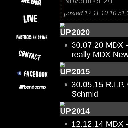
November 20.
posted 17.11.10 10:51
2020
30.07.20
MDX -
really MDX New
2015
30.05.15
R.I.P.
Schmid
2014
12.12.14
MDX -