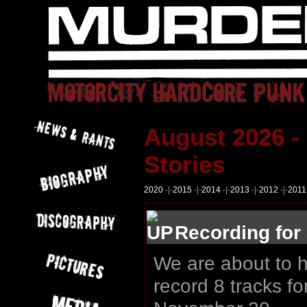
August 2026 -
Stories
2020
-|-
2015
-|-
2014
-|-
2013
-|-
2012
-|-
2011
Recording for
We are about to hi
record 8 tracks f