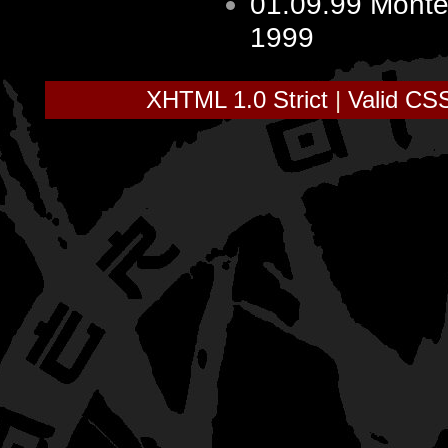
01.09.99
Monte
1999
XHTML 1.0 Strict
|
Valid CS