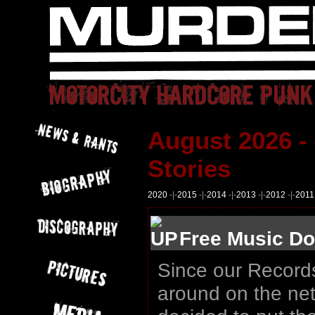
August 2026 -
Stories
2020
-|-
2015
-|-
2014
-|-
2013
-|-
2012
-|-
2011
Free Music Do
Since our Records
around on the ne