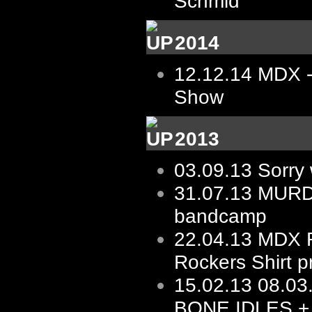
Schmid
2014
12.12.14
MDX -
Show
2013
03.09.13
Sorry 
31.07.13
MURD
bandcamp
22.04.13
MDX R
Rockers Shirt p
15.02.13
08.03.
BONE IDLES +