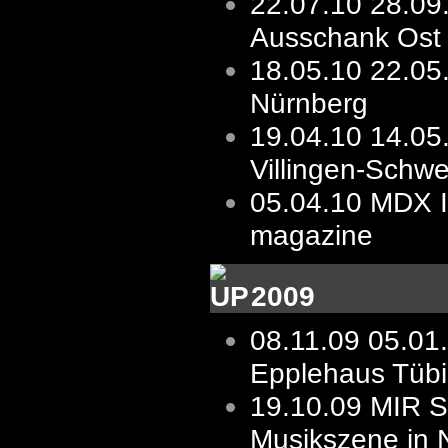
22.07.10
28.09
Ausschank Ost
18.05.10
22.05
Nürnberg
19.04.10
14.05
Villingen-Schw
05.04.10
MDX I
magazine
2009
08.11.09
05.01
Epplehaus Tüb
19.10.09
MIR St
Musikszene in 