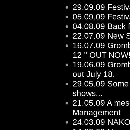
29.09.09
Festiv
05.09.09
Festi
04.08.09
Back 
22.07.09
New Sh
16.07.09
Gromb
12 " OUT NOW
19.06.09
Gromb
out July 18.
29.05.09
Some f
shows...
21.05.09
A mes
Management
24.03.09
NAKOT 