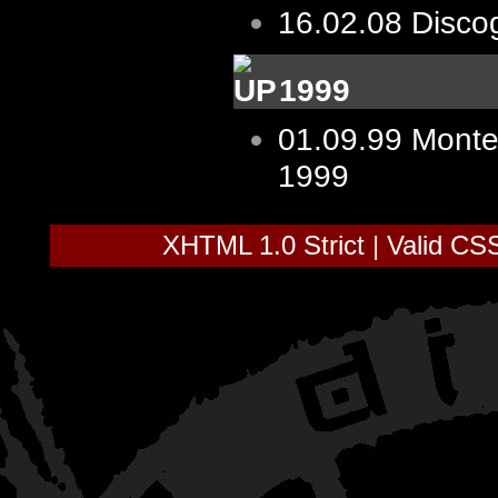
16.02.08
Disco
1999
01.09.99
Monte
1999
XHTML 1.0 Strict
|
Valid CS