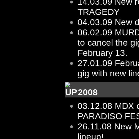
14.03.09
New re
TRAGEDY
04.03.09
New d
06.02.09
MURD
to cancel the gi
February 13.
27.01.09
Februa
gig with new li
2008
03.12.08
MDX 
PARADISO FES
26.11.08
New 
lineup!